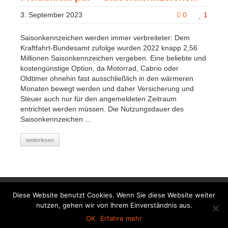
3. September 2023
0
1
Saisonkennzeichen werden immer verbreiteter: Dem
Kraftfahrt-Bundesamt zufolge wurden 2022 knapp 2,56
Millionen Saisonkennzeichen vergeben. Eine beliebte und
kostengünstige Option, da Motorrad, Cabrio oder
Oldtimer ohnehin fast ausschließlich in den wärmeren
Monaten bewegt werden und daher Versicherung und
Steuer auch nur für den angemeldeten Zeitraum
entrichtet werden müssen. Die Nutzungsdauer des
Saisonkennzeichen ...
weiterlesen
© 2026
Agater & Klisa GmbH
|
Impressum
|
Diese Website benutzt Cookies. Wenn Sie diese Website weiter
Datenschutzerklärung
|
Haftungsausschluss
|
Erstinformation
nutzen, gehen wir von Ihrem Einverständnis aus.
VEMA
OK
Erfahre mehr