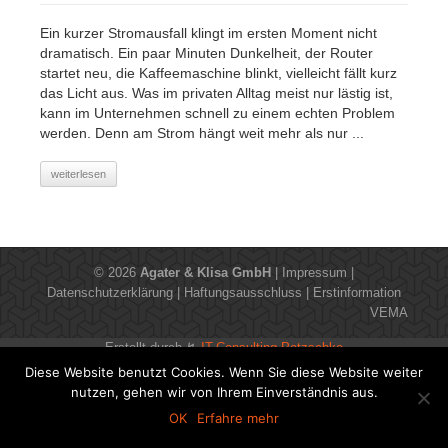
Ein kurzer Stromausfall klingt im ersten Moment nicht
dramatisch. Ein paar Minuten Dunkelheit, der Router
startet neu, die Kaffeemaschine blinkt, vielleicht fällt kurz
das Licht aus. Was im privaten Alltag meist nur lästig ist,
kann im Unternehmen schnell zu einem echten Problem
werden. Denn am Strom hängt weit mehr als nur ...
weiterlesen
© 2026
Agater & Klisa GmbH
|
Impressum
|
Datenschutzerklärung
|
Haftungsausschluss
|
Erstinformation
VEMA
Erstellt durch ↯
IT-Consulting Patzschke
Diese Website benutzt Cookies. Wenn Sie diese Website weiter
nutzen, gehen wir von Ihrem Einverständnis aus.
OK
Erfahre mehr