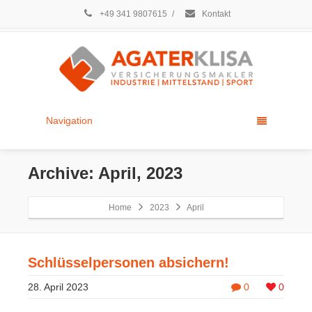
+49 341 9807615
/
Kontakt
Navigation
Archive: April, 2023
Home
2023
April
Schlüsselpersonen absichern!
28. April 2023
0
0