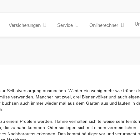
Un
Versicherungen
Service
Onlinerechner
 zur Selbstversorgung ausmachen. Wieder ein wenig mehr wie früher d
se verwenden. Mancher hat zwei, drei Bienenvölker und auch eigen
r büchsen auch immer wieder mal aus dem Garten aus und laufen in d
h.
 einem Problem werden. Hähne verhalten sich teilweise sehr territori
n, die zu nahe kommen. Oder sie legen sich mit einem vermeintlichen
ines Nachbarautos erkennen. Das kommt häufiger vor und verursacht m
nen Nachbarn.