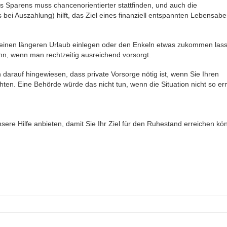
s Sparens muss chancenorientierter stattfinden, und auch die
bei Auszahlung) hilft, das Ziel eines finanziell entspannten Lebensab
 einen längeren Urlaub einlegen oder den Enkeln etwas zukommen las
ann, wenn man rechtzeitig ausreichend vorsorgt.
n darauf hingewiesen, dass private Vorsorge nötig ist, wenn Sie Ihren
ten. Eine Behörde würde das nicht tun, wenn die Situation nicht so er
re Hilfe anbieten, damit Sie Ihr Ziel für den Ruhestand erreichen kö